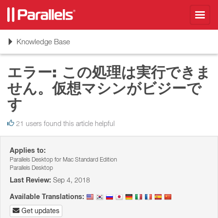
Toggl
navig
Toggle
Knowledge Base
navigation
エラー: この処理は実行できま
せん。仮想マシンがビジーで
す
21 users found this article helpful
Applies to:
Parallels Desktop for Mac Standard Edition
Parallels Desktop
Last Review:
Sep 4, 2018
Available Translations:
Get updates