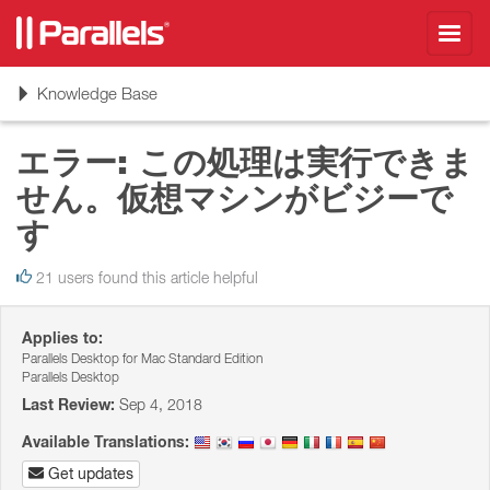
Toggl
navig
Toggle
Knowledge Base
navigation
エラー: この処理は実行できま
せん。仮想マシンがビジーで
す
21 users found this article helpful
Applies to:
Parallels Desktop for Mac Standard Edition
Parallels Desktop
Last Review:
Sep 4, 2018
Available Translations:
Get updates