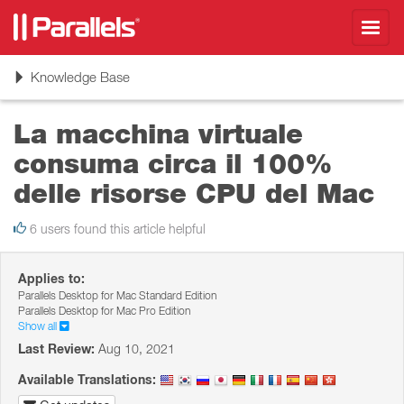
Toggl
navig
Toggle
Knowledge Base
navigation
La macchina virtuale
consuma circa il 100%
delle risorse CPU del Mac
6 users found this article helpful
Applies to:
Parallels Desktop for Mac Standard Edition
Parallels Desktop for Mac Pro Edition
Show all
Last Review:
Aug 10, 2021
Available Translations: