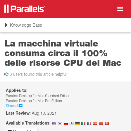
Toggl
navig
Toggle
Knowledge Base
navigation
La macchina virtuale
consuma circa il 100%
delle risorse CPU del Mac
6 users found this article helpful
Applies to:
Parallels Desktop for Mac Standard Edition
Parallels Desktop for Mac Pro Edition
Show all
Last Review:
Aug 10, 2021
Available Translations: