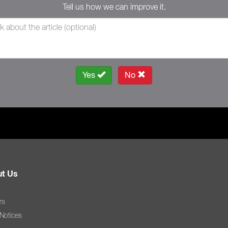
Tell us how we can improve it.
Yes
No
t Us
rs
 Notices