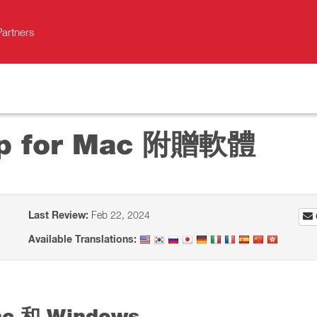
Partners
top for Mac 附贈軟體
Last Review:
Feb 22, 2024
Available Translations:
Mac 和 Windows