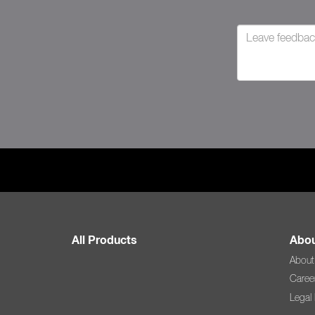
All Products
Abou
About
Caree
Legal