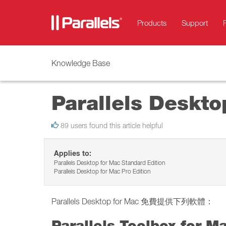
Products
Support
Knowledge Base
Parallels Desk
89 users found this article helpful
Applies to:
Parallels Desktop for Mac Standard Edition
Parallels Desktop for Mac Pro Edition
Parallels Desktop for Mac 免費提供下列軟體：
Parallels Toolbox for 