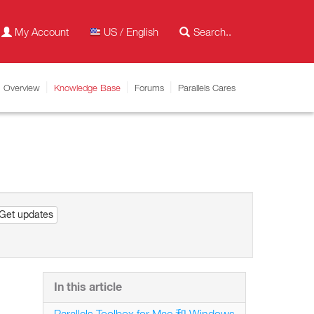
My Account
US / English
Overview
Knowledge Base
Forums
Parallels Cares
Get updates
In this article