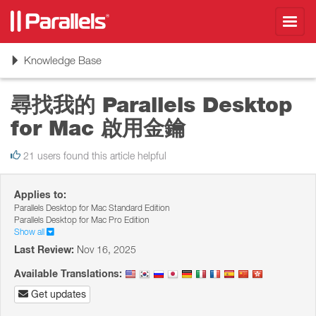
Toggl
navig
Toggle
Knowledge Base
navigation
尋找我的 Parallels Desktop
for Mac 啟用金鑰
21 users found this article helpful
Applies to:
Parallels Desktop for Mac Standard Edition
Parallels Desktop for Mac Pro Edition
Show all
Last Review:
Nov 16, 2025
Available Translations:
Get updates