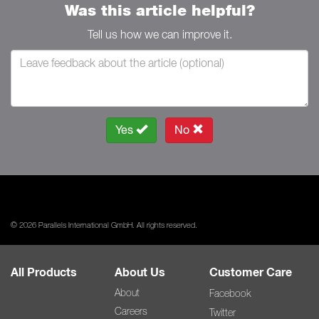
Was this article helpful?
Tell us how we can improve it.
Yes
No
© 2026 Parallels International GmbH. All rights reserved.
All Products
About Us
Customer Care
About
Facebook
Careers
Twitter