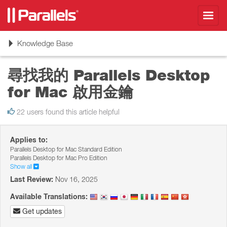
Toggl
navig
Toggle
Knowledge Base
navigation
尋找我的 Parallels Desktop
for Mac 啟用金鑰
22 users found this article helpful
Applies to:
Parallels Desktop for Mac Standard Edition
Parallels Desktop for Mac Pro Edition
Show all
Last Review:
Nov 16, 2025
Available Translations:
Get updates