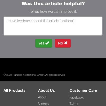
Was this article helpful?
Tell us how we can improve it.
Yes
No
© 2026 Parallels International GmbH. All rights reserved.
All Products
About Us
Customer Care
About
Facebook
Careers
Twitter