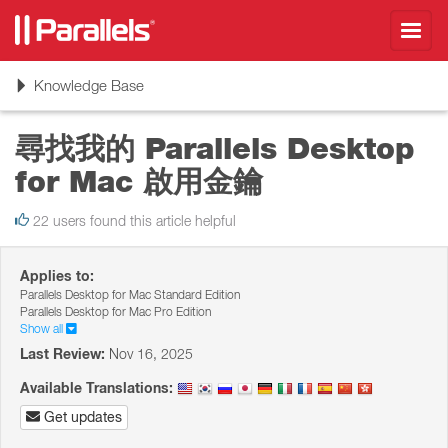
Toggl
navig
Toggle
Knowledge Base
navigation
尋找我的 Parallels Desktop
for Mac 啟用金鑰
22 users found this article helpful
Applies to:
Parallels Desktop for Mac Standard Edition
Parallels Desktop for Mac Pro Edition
Show all
Last Review:
Nov 16, 2025
Available Translations:
Get updates