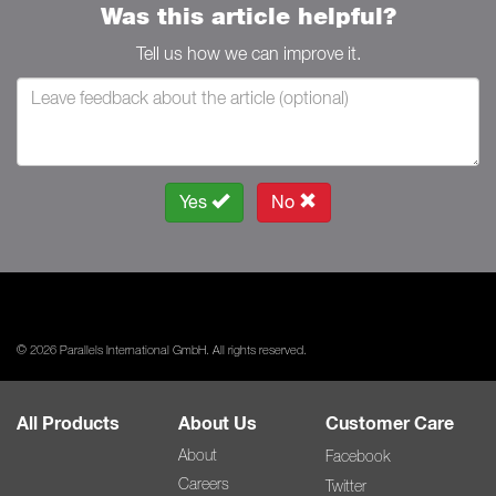
Was this article helpful?
Tell us how we can improve it.
Yes
No
© 2026 Parallels International GmbH. All rights reserved.
All Products
About Us
Customer Care
About
Facebook
Careers
Twitter