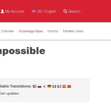
My Account
US / English
Overview
Knowledge Base
Forums
Parallels Cares
mpossible
ilable Translations:
Get updates