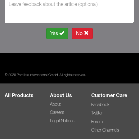
Yes
No
© 2026 Parallels International GmbH. All rights reserved.
All Products
About Us
Customer Care
About
Facebook
Careers
Twitter
Legal Notices
Forum
Other Channels