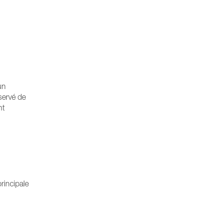
un
servé de
nt
principale