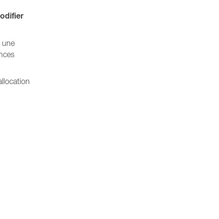
odifier
r une
ences
allocation