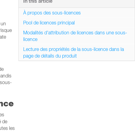
In this article
À propos des sous-licences
-
Pool de licences principal
 un
risque
Modalités d'attribution de licences dans une sous-
ate
licence
Lecture des propriétés de la sous-licence dans la
page de détails du produit
de
tandis
 sous-
ence
ces
é de
utes les