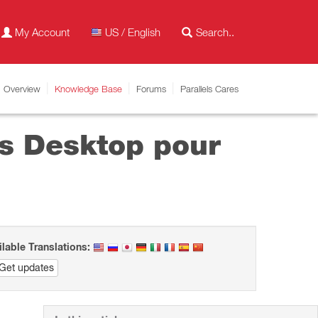
My Account
US / English
Overview
Knowledge Base
Forums
Parallels Cares
ls Desktop pour
ilable Translations:
Get updates