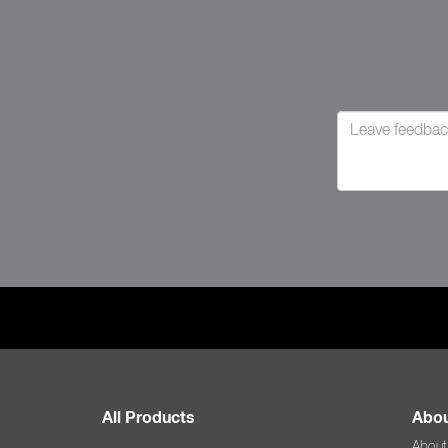
All Products
Abou
About