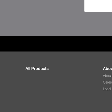
All Products
Abou
About
Caree
Legal