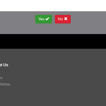
Yes
No
t Us
rs
 Notices