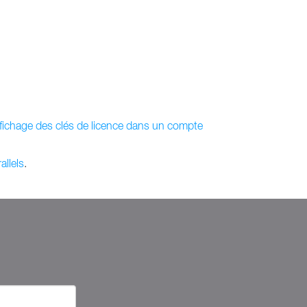
fichage des clés de licence dans un compte
llels
.