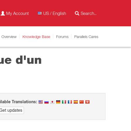
My Account
US / English
Overview
Knowledge Base
Forums
Parallels Cares
ue d'un
ilable Translations:
Get updates