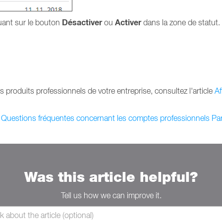
Désactiver
Activer
uant sur le bouton
ou
dans la zone de statut.
s produits professionnels de votre entreprise, consultez l'article
Af
x
Questions fréquentes concernant les comptes professionnels Para
Was this article helpful?
Tell us how we can improve it.