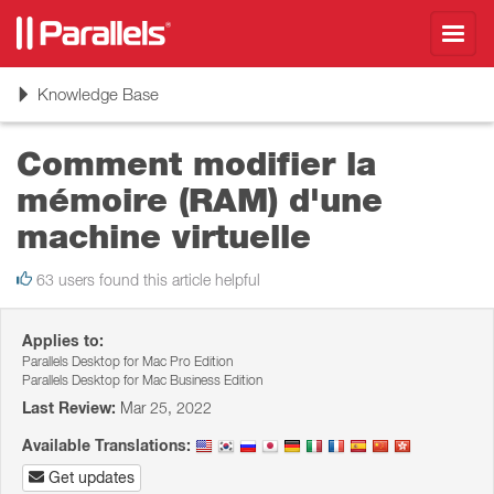
Toggl
navig
Toggle
Knowledge Base
navigation
Comment modifier la
mémoire (RAM) d'une
machine virtuelle
63 users found this article helpful
Applies to:
Parallels Desktop for Mac Pro Edition
Parallels Desktop for Mac Business Edition
Last Review:
Mar 25, 2022
Available Translations:
Get updates