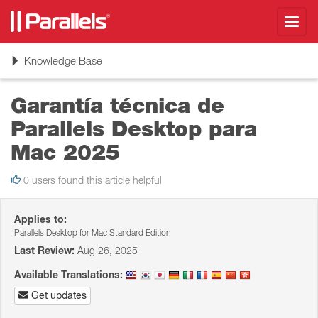
Toggl
navig
Toggle
Knowledge Base
navigation
Garantía técnica de
Parallels Desktop para
Mac 2025
0 users found this article helpful
Applies to:
Parallels Desktop for Mac Standard Edition
Last Review:
Aug 26, 2025
Available Translations:
Get updates