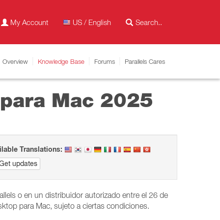
My Account
US / English
Overview
Knowledge Base
Forums
Parallels Cares
p para Mac 2025
ilable Translations:
Get updates
lels o en un distribuidor autorizado entre el 26 de
esktop para Mac, sujeto a ciertas condiciones.