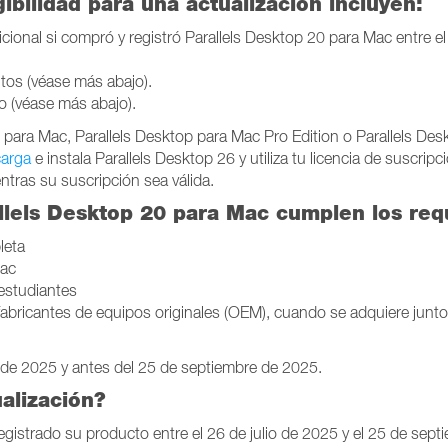
ibilidad para una actualización incluyen:
icional si compró y registró Parallels Desktop 20 para Mac entre e
tos (véase más abajo).
o (véase más abajo).
p para Mac, Parallels Desktop para Mac Pro Edition o Parallels De
arga
e instala Parallels Desktop 26 y utiliza tu licencia de suscrip
entras su suscripción sea válida.
lels Desktop 20 para Mac cumplen los requi
leta
Mac
 estudiantes
 fabricantes de equipos originales (OEM), cuando se adquiere jun
io de 2025 y antes del 25 de septiembre de 2025.
alización?
egistrado su producto entre el 26 de julio de 2025 y el 25 de sept