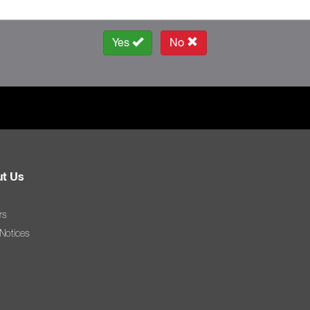
Yes
No
t Us
rs
 Notices