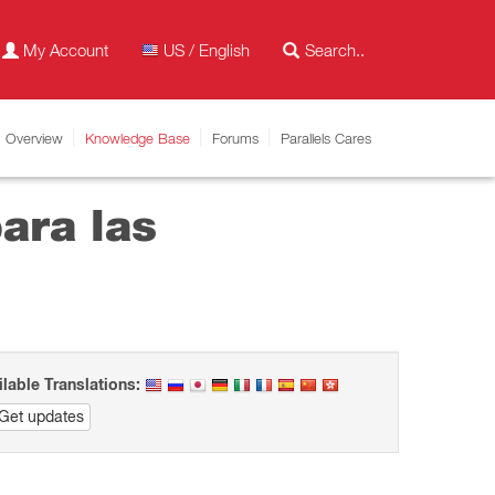
My Account
US / English
Overview
Knowledge Base
Forums
Parallels Cares
ara las
ilable Translations:
Get updates