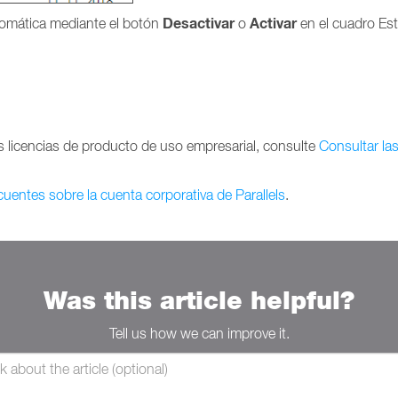
Desactivar
Activar
tomática mediante el botón
o
en el cuadro Es
 licencias de producto de uso empresarial, consulte
Consultar las
cuentes sobre la cuenta corporativa de Parallels
.
Was this article helpful?
Tell us how we can improve it.