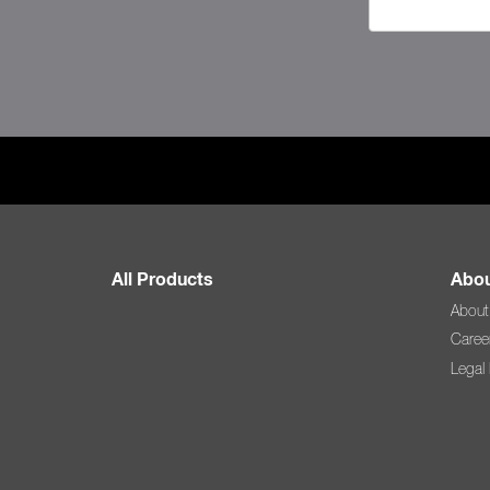
All Products
Abou
About
Caree
Legal