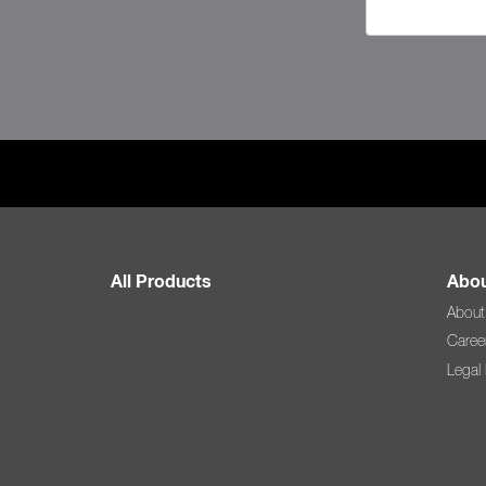
All Products
Abou
About
Caree
Legal