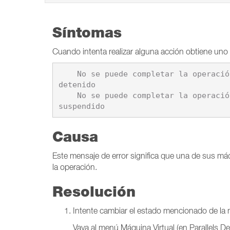
Síntomas
Cuando intenta realizar alguna acción obtiene uno 
    No se puede completar la operación. Esta operación no puede completarse porque la máquina virtual \"%1\" está en estado 
detenido

    No se puede completar la operación. Esta operación no puede completarse porque la máquina virtual \"%1\" está en estado 
Causa
Este mensaje de error significa que una de sus má
la operación.
Resolución
Intente cambiar el estado mencionado de la má
Vaya al menú Máquina Virtual (en Parallels De