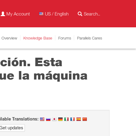
My Account
US / English
Overview
Knowledge Base
Forums
Parallels Cares
ción. Esta
ue la máquina
ilable Translations:
Get updates