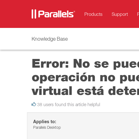
Products
Support
Knowledge Base
Error: No se pue
operación no pu
virtual está det
38 users found this article helpful
Applies to:
Parallels Desktop