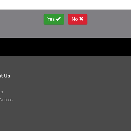
Yes
No
t Us
rs
 Notices