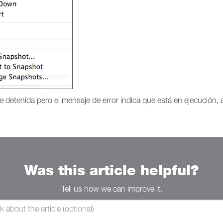
e detenida pero el mensaje de error indica que está en ejecución,
Was this article helpful?
Tell us how we can improve it.