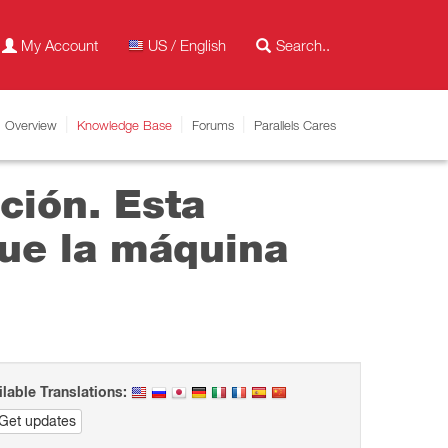
My Account
US / English
Overview
Knowledge Base
Forums
Parallels Cares
ción. Esta
ue la máquina
ilable Translations:
Get updates