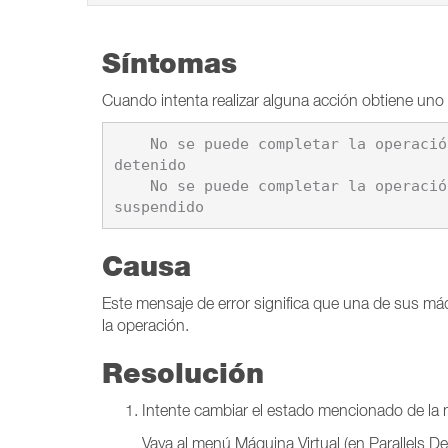
Síntomas
Cuando intenta realizar alguna acción obtiene uno 
    No se puede completar la operación. Esta operación no puede completarse porque la máquina virtual \"%1\" está en estado 
detenido

    No se puede completar la operación. Esta operación no puede completarse porque la máquina virtual \"%1\" está en estado 
Causa
Este mensaje de error significa que una de sus má
la operación.
Resolución
Intente cambiar el estado mencionado de la má
Vaya al menú Máquina Virtual (en Parallels De