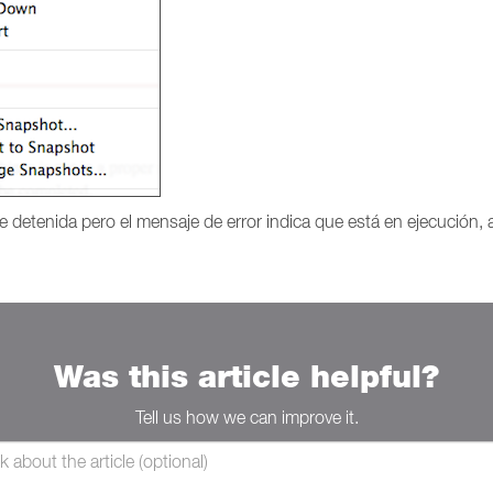
e detenida pero el mensaje de error indica que está en ejecución,
Was this article helpful?
Tell us how we can improve it.