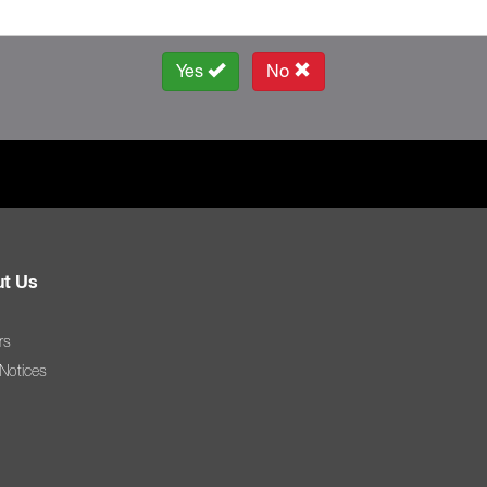
Yes
No
t Us
rs
 Notices