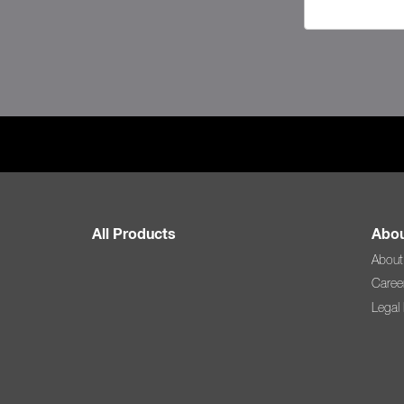
All Products
Abou
About
Caree
Legal