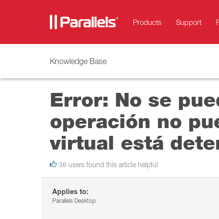
Products
Support
Knowledge Base
Error: No se pue
operación no pu
virtual está det
38 users found this article helpful
Applies to:
Parallels Desktop