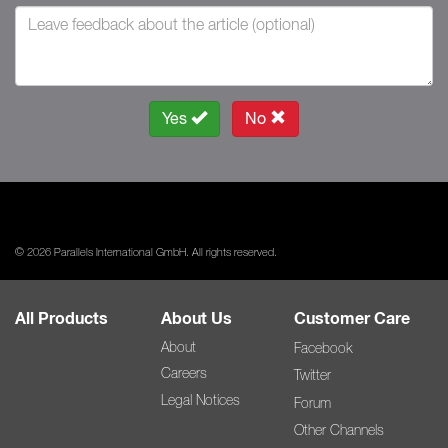
Yes
No
© 2026 Parallels International GmbH. All rights reserved.
All Products
About Us
Customer Care
About
Facebook
Careers
Twitter
Legal Notices
Forum
Other Channels