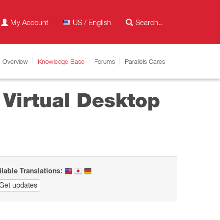
My Account
US / English
Overview
Knowledge Base
Forums
Parallels Cares
 Virtual Desktop
ilable Translations:
Get updates