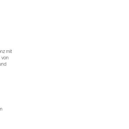
enz mit
l von
 und
om