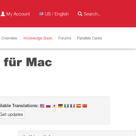
My Account
US / English
Overview
Knowledge Base
Forums
Parallels Cares
 für Mac
ilable Translations:
Get updates