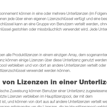
Abonnement können in eine oder mehrere Unterlizenzen (im Folgen
denen jede über einen eigenen Lizenzschlüssel verfügt und eine be
zschlüssel kann an eine Gruppe von Benutzern verteilt werden, oh
üssel gestohlen oder missbräuchlich verwendet wird. Jede Unter
en alle Produktlizenzen in einem einzigen Array, dem sogenannte
zenz können einige Lizenzen über diese Unterlizenz genutzt werden
ol verbleiben und von dort an andere Unterlizenzen verteilt oder 
tlizenzschlüssel verwendet werden können.
 von Lizenzen in einer Unterli
ische Zuweisung können Benutzer einer Unterlizenz zugewiesene
zte Lizenzen verbleiben im Hauptlizenzpool, der mit dem
st, und können von dort aus auf andere Unterlizenzen verteilt w
enzen miteinander um die Lizenzen, die im Hauptlizenzpool verble