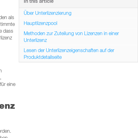
In this article
Über Unterlizenzierung
den als
Hauptlizenzpool
stimmte
ne dass
Methoden zur Zuteilung von Lizenzen in einer
lizenz
Unterlizenz
Lesen der Unterlizenzeigenschaften auf der
Produktdetailseite
n
,
für eine
zenz
erden.
iben.