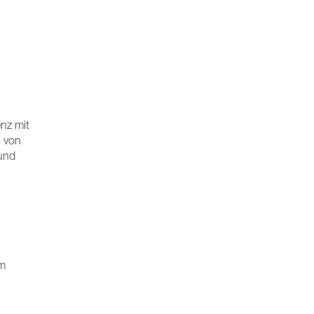
enz mit
l von
 und
om