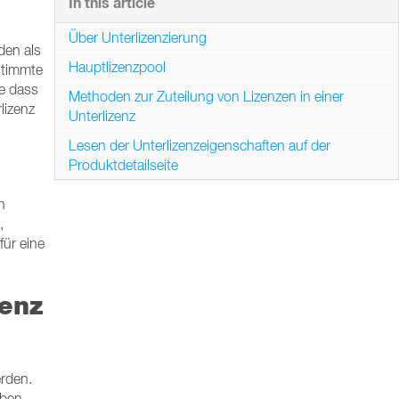
In this article
Über Unterlizenzierung
den als
Hauptlizenzpool
stimmte
ne dass
Methoden zur Zuteilung von Lizenzen in einer
lizenz
Unterlizenz
Lesen der Unterlizenzeigenschaften auf der
Produktdetailseite
n
,
für eine
zenz
erden.
iben.