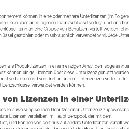
Abonnement können in eine oder mehrere Unterlizenzen (im Folgen
denen jede über einen eigenen Lizenzschlüssel verfügt und eine be
zschlüssel kann an eine Gruppe von Benutzern verteilt werden, oh
üssel gestohlen oder missbräuchlich verwendet wird. Jede Unter
en alle Produktlizenzen in einem einzigen Array, dem sogenannte
zenz können einige Lizenzen über diese Unterlizenz genutzt werden
ol verbleiben und von dort an andere Unterlizenzen verteilt oder 
tlizenzschlüssel verwendet werden können.
 von Lizenzen in einer Unterli
ische Zuweisung können Benutzer einer Unterlizenz zugewiesene
zte Lizenzen verbleiben im Hauptlizenzpool, der mit dem
st, und können von dort aus auf andere Unterlizenzen verteilt w
enzen miteinander um die Lizenzen, die im Hauptlizenzpool verble