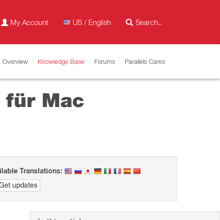
My Account
US / English
Overview
Knowledge Base
Forums
Parallels Cares
 für Mac
ilable Translations:
Get updates