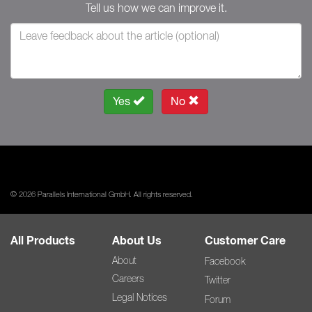
Tell us how we can improve it.
Yes
No
© 2026 Parallels International GmbH. All rights reserved.
All Products
About Us
Customer Care
About
Facebook
Careers
Twitter
Legal Notices
Forum