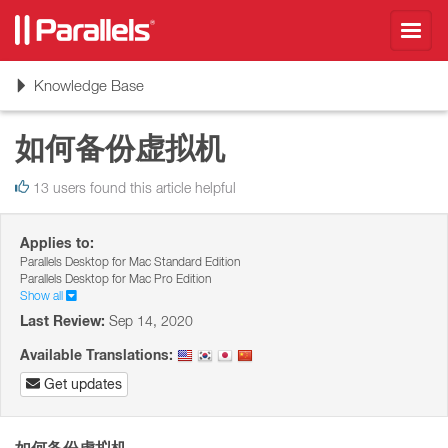
Toggl
navig
Toggle
Knowledge Base
navigation
如何备份虚拟机
13 users found this article helpful
Applies to:
Parallels Desktop for Mac Standard Edition
Parallels Desktop for Mac Pro Edition
Show all
Last Review:
Sep 14, 2020
Available Translations:
Get updates