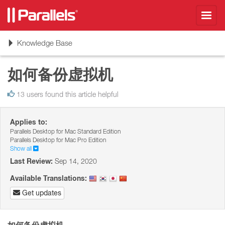
Toggl
navig
Toggle
Knowledge Base
navigation
如何备份虚拟机
13 users found this article helpful
Applies to:
Parallels Desktop for Mac Standard Edition
Parallels Desktop for Mac Pro Edition
Show all
Last Review:
Sep 14, 2020
Available Translations:
Get updates