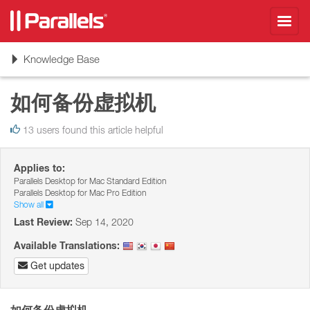
Toggl
navig
Toggle
Knowledge Base
navigation
如何备份虚拟机
13 users found this article helpful
Applies to:
Parallels Desktop for Mac Standard Edition
Parallels Desktop for Mac Pro Edition
Show all
Last Review:
Sep 14, 2020
Available Translations:
Get updates