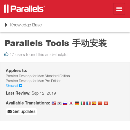
Toggl
navig
Toggle
Knowledge Base
navigation
Parallels Tools 手动安装
17 users found this article helpful
Applies to:
Parallels Desktop for Mac Standard Edition
Parallels Desktop for Mac Pro Edition
Show all
Last Review:
Sep 12, 2019
Available Translations:
Get updates