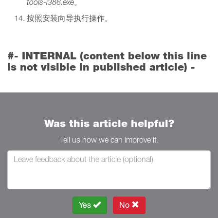
tools-i386.exe
。
按照安装向导执行操作。
#- INTERNAL (content below this line
is not visible in published article) -
Was this article helpful?
Tell us how we can improve it.
Yes
No