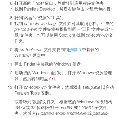
打开新的 Finder 窗口，然后转到应用程序文件夹，
找到 Parallels Desktop，然后右键单击 >“显示包内容”
转到“内容”>“资源”>“工具”。
找到
prl-tools-win.tar.gz
文件并对其取消存档。生成的
prl-tools-win
文件夹将被提取到同一“工具”文件夹或“下
载”文件夹。也可以使用 Spotlight 找到
prl-tools-win
文
件夹。
将
prl-tools-win
文件夹复制到
步骤 5
中装载的
Windows 硬盘中
弹出 Finder 中装载的 Windows 硬盘
启动您的 Windows 虚拟机，打开 Windows 资源管理
器，然后转到磁盘
C:\
打开
prl-tools-win
文件夹，然后双击
setup.exe
以启动
Parallels Tools 安装。
或者转到“数据”文件夹，根据您的 Windows 体系结构
(64 位或 32 位)相应打开
amd64
或 * *i386
* 子文件
夹，然后运行
paralels-tools-amd64.exe
或
parallels-