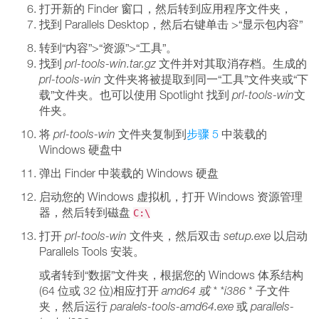
打开新的 Finder 窗口，然后转到应用程序文件夹，
找到 Parallels Desktop，然后右键单击 >“显示包内容”
转到“内容”>“资源”>“工具”。
找到
prl-tools-win.tar.gz
文件并对其取消存档。生成的
prl-tools-win
文件夹将被提取到同一“工具”文件夹或“下
载”文件夹。也可以使用 Spotlight 找到
prl-tools-win
文
件夹。
将
prl-tools-win
文件夹复制到
步骤 5
中装载的
Windows 硬盘中
弹出 Finder 中装载的 Windows 硬盘
启动您的 Windows 虚拟机，打开 Windows 资源管理
器，然后转到磁盘
C:\
打开
prl-tools-win
文件夹，然后双击
setup.exe
以启动
Parallels Tools 安装。
或者转到“数据”文件夹，根据您的 Windows 体系结构
(64 位或 32 位)相应打开
amd64
或 * *i386
* 子文件
夹，然后运行
paralels-tools-amd64.exe
或
parallels-