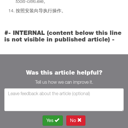
tools-i386.exe
。
按照安装向导执行操作。
#- INTERNAL (content below this line
is not visible in published article) -
Was this article helpful?
Tell us how we can improve it.
Yes
No