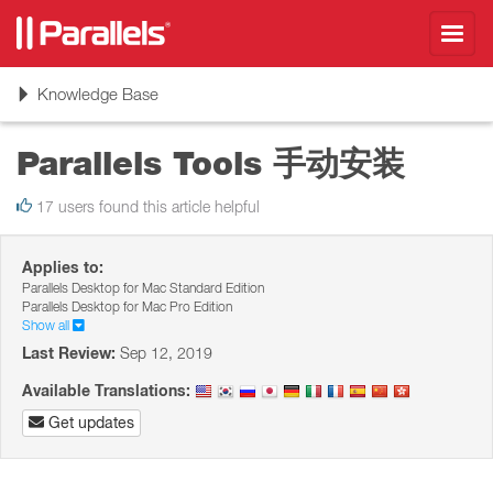
Toggl
navig
Toggle
Knowledge Base
navigation
Parallels Tools 手动安装
17 users found this article helpful
Applies to:
Parallels Desktop for Mac Standard Edition
Parallels Desktop for Mac Pro Edition
Show all
Last Review:
Sep 12, 2019
Available Translations:
Get updates