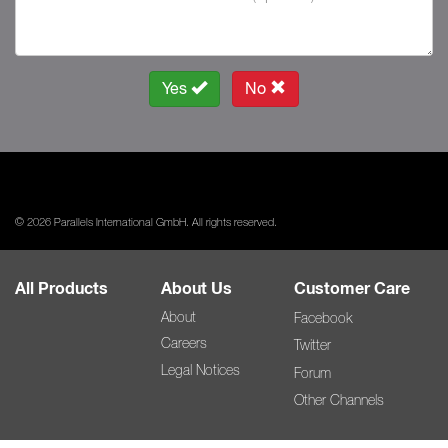
Yes
No
© 2026 Parallels International GmbH. All rights reserved.
All Products
About Us
Customer Care
About
Facebook
Careers
Twitter
Legal Notices
Forum
Other Channels