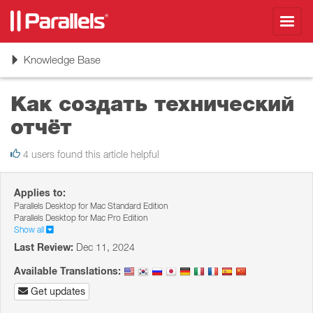
Toggl
navig
Toggle
Knowledge Base
navigation
Как создать технический
отчёт
4 users found this article helpful
Applies to:
Parallels Desktop for Mac Standard Edition
Parallels Desktop for Mac Pro Edition
Show all
Last Review:
Dec 11, 2024
Available Translations:
Get updates