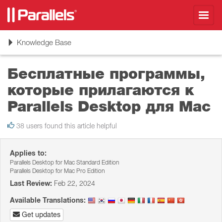
Toggl
navig
Toggle
Knowledge Base
navigation
Бесплатные программы,
которые прилагаются к
Parallels Desktop для Mac
38 users found this article helpful
Applies to:
Parallels Desktop for Mac Standard Edition
Parallels Desktop for Mac Pro Edition
Last Review:
Feb 22, 2024
Available Translations:
Get updates