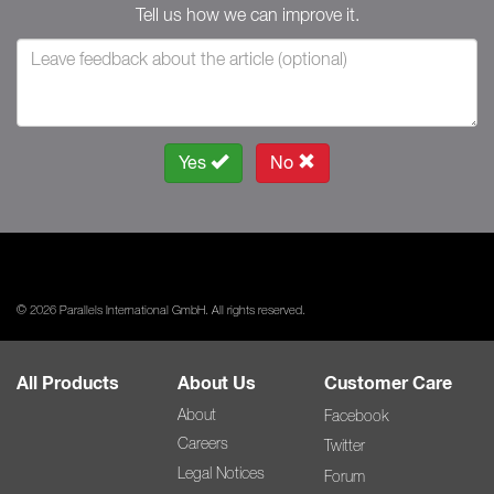
Tell us how we can improve it.
Yes
No
© 2026 Parallels International GmbH. All rights reserved.
All Products
About Us
Customer Care
About
Facebook
Careers
Twitter
Legal Notices
Forum