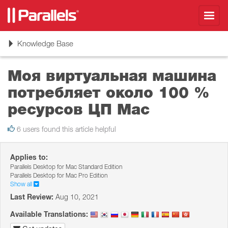
Toggl
navig
Toggle
Knowledge Base
navigation
Моя виртуальная машина
потребляет около 100 %
ресурсов ЦП Mac
6 users found this article helpful
Applies to:
Parallels Desktop for Mac Standard Edition
Parallels Desktop for Mac Pro Edition
Show all
Last Review:
Aug 10, 2021
Available Translations: