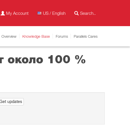
My Account
US / English
Overview
Knowledge Base
Forums
Parallels Cares
т около 100 %
Get updates