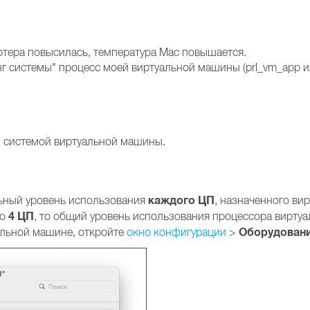
тера повысилась, температура Mac повышается.
системы" процесс моей виртуальной машины (prl_vm_app или
 системой виртуальной машины.
каждого ЦП
ьный уровень использования
, назначенного ви
4 ЦП
но
, то общий уровень использования процессора вирту
Оборудован
альной машине, откройте
окно конфигурации
>