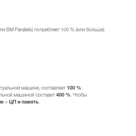
 ВМ Parallels) потребляет 100 % (или больше)
100 %
ртуальной машине, составляет
.
400 %
альной машиной составит
. Чтобы
ие
ЦП и память
>
.