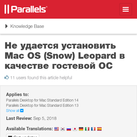
Toggl
navig
Toggle
Knowledge Base
navigation
Не удается установить
Mac OS (Snow) Leopard в
качестве гостевой ОС
11 users found this article helpful
Applies to:
Parallels Desktop for Mac Standard Edition 14
Parallels Desktop for Mac Standard Edition 13
Show all
Last Review:
Sep 5, 2018
Available Translations: