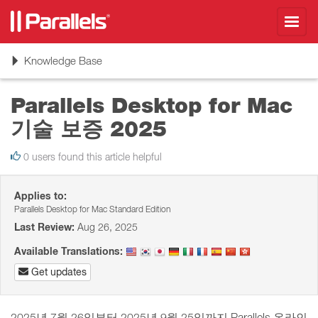
Toggl
navig
Toggle
Knowledge Base
navigation
Parallels Desktop for Mac
기술 보증 2025
0 users found this article helpful
Applies to:
Parallels Desktop for Mac Standard Edition
Last Review:
Aug 26, 2025
Available Translations:
Get updates
2025년 7월 26일부터 2025년 9월 25일까지 Parallels 온라인