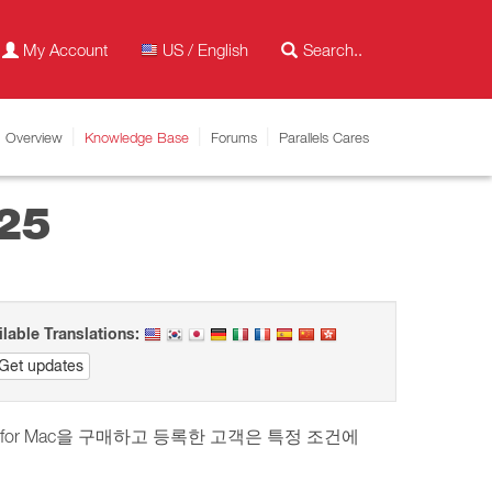
My Account
US / English
Overview
Knowledge Base
Forums
Parallels Cares
025
ilable Translations:
Get updates
p 20 for Mac을 구매하고 등록한 고객은 특정 조건에