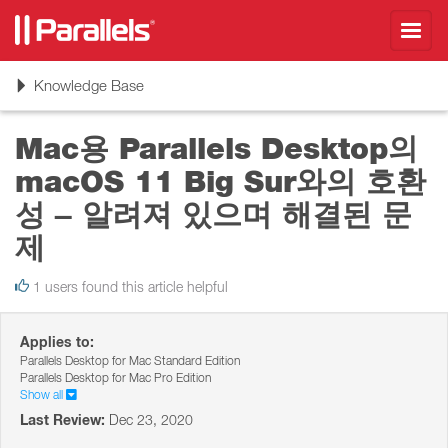
Toggl
navig
Toggle
Knowledge Base
navigation
Mac용 Parallels Desktop의
macOS 11 Big Sur와의 호환
성 – 알려져 있으며 해결된 문
제
1 users found this article helpful
Applies to:
Parallels Desktop for Mac Standard Edition
Parallels Desktop for Mac Pro Edition
Show all
Last Review:
Dec 23, 2020