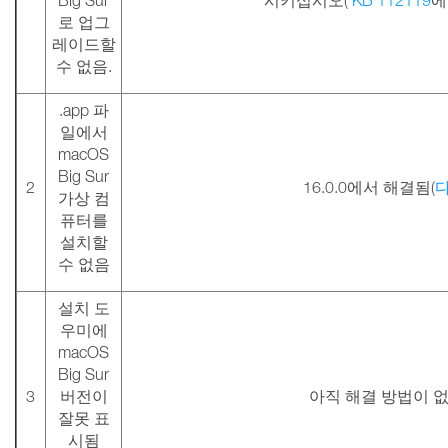
Big Sur
시키십시오(
KB 112119
에
로 업그
레이드할
수 없음.
.app 파
일에서
macOS
Big Sur
2
16.0.0에서 해결됨(
가상 컴
퓨터를
설치할
수 없음
설치 도
우미에
macOS
Big Sur
3
버전이
아직 해결 방법이 
잘못 표
시됨