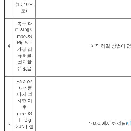
(10.16으
로).
복구 파
티션에서
macOS
Big Sur
4
아직 해결 방법이 
가상 컴
퓨터를
설치할
수 없음.
Parallels
Tools를
다시 설
치한 이
후
macOS
11 Big
5
16.0.0에서 해결됨(
Sur가 설