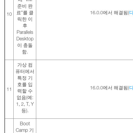
준비 완
료"를 클
16.0.0에서 해결됨(
10
릭한 이
후
Parallels
Desktop
이 충돌
함.
가상 컴
퓨터에서
특정 기
호를 입
16.0.0에서 해결됨(
11
력할 수
없음(예:
1, 2, T, Y
등).
Boot
Camp 기