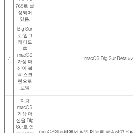
768로 설
정되어
있음.
Big Sur
로 업그
레이드
후
macOS
7
macOS Big Sur Bet
가상 머
신이 블
랙 스크
린으로
보임
지금
macOS
가상 머
신을 Big
Sur로 업
macOS메뉴바에서 작업 메뉴를 클릭하고 Parall