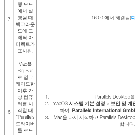
행 모드
에서 실
행될 때
16.0.0에서 해결됨(
7
백그라운
드에 그
래픽 아
티팩트가
표시됨.
Mac을
Big Sur
로 업그
레이드한
이후 가
Parallels Deskt
상 컴퓨
시스템 기본 설정
보안 및 개
macOS
>
터를 시
Parallels International Gmb
작할 때
하여
8
"Parallels
Mac을 다시 시작하고 Parallels De
드라이버
합니다
를 로드