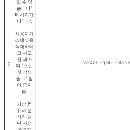
할 수 없
습니다"
메시지가
나타남.
사용자가
스냅샷을
삭제하려
고 시도
할 때마
macOS Big Sur Bet
9
다 "스냅
샷 삭제
중…" 창
이 중지
됨.
가상 컴
퓨터 설
치가 끝
난 시점
에 "VM