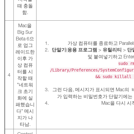
때 충돌
함.
Mac을
Big Sur
Beta 6으
가상 컴퓨터를 종료하고 Parallel
로 업그
단말기
응용 프로그램
유틸리티
단
(
>
>
레이드한
및 붙여넣기하고 Ente
이후 가
sudo r
상 컴퓨
/Library/Preferences/SystemConfigur
터를 시
4
&& sudo killall 
작할 때
"네트워
그런 다음, 메시지가 표시되면 Mac
크 초기
가 입력하는 비밀번호가 단말기에는 
화에 실
Mac을 다시 시
패했습니
다" 메시
지가 나
타남.