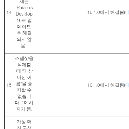
제는
Parallels
14
16.1.0에서 해결됨(
Desktop
16로 업
데이트
후 해결
되지 않
음.
스냅샷을
삭제할
때 “가상
머신 이
름”을 중
15
16.1.0에서 해결됨(
지할 수
없습니
다. “ 메시
지가 뜸.
가상 머
신 구성