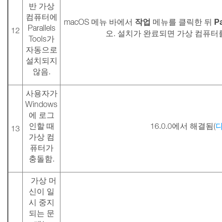
반 가상
컴퓨터에
작업
Pa
macOS 메뉴 바에서
메뉴를 클릭한 뒤
Parallels
12
오. 설치가 완료되면 가상 컴퓨
Tools가
자동으로
설치되지
않음.
사용자가
Windows
에 로그
인할 때
16.0.0에서 해결됨(
13
가상 컴
퓨터가
충돌함.
가상 머
신이 일
시 중지
되는 문