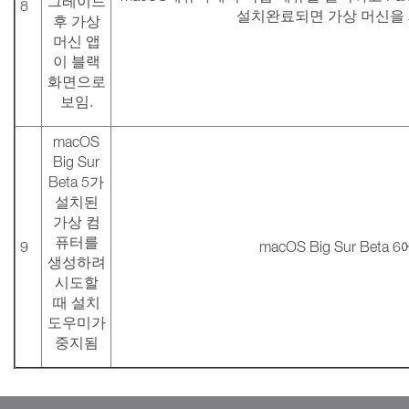
그레이드
8
설치완료되면 가상 머신을
후 가상
머신 앱
이 블랙
화면으로
보임.
macOS
Big Sur
Beta 5가
설치된
가상 컴
퓨터를
9
macOS Big Sur Bet
생성하려
시도할
때 설치
도우미가
중지됨