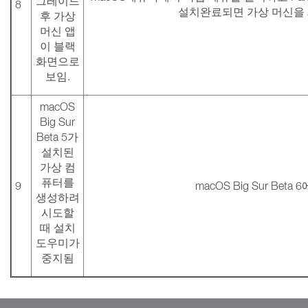
그레이드
8
설치완료되면 가상 머신을
후 가상
머신 앱
이 블랙
화면으로
보임.
macOS
Big Sur
Beta 5가
설치된
가상 컴
퓨터를
9
macOS Big Sur Bet
생성하려
시도할
때 설치
도우미가
중지됨