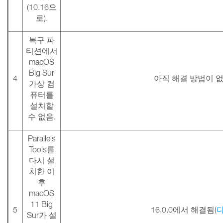
(10.16으
로).
복구 파
티션에서
macOS
Big Sur
4
아직 해결 방법이 
가상 컴
퓨터를
설치할
수 없음.
Parallels
Tools를
다시 설
치한 이
후
macOS
11 Big
5
16.0.0에서 해결됨(
Sur가 설