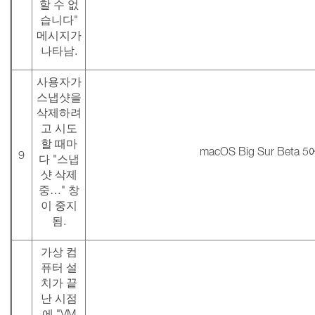
할 수 없
습니다"
메시지가
나타남.
사용자가
스냅샷을
삭제하려
고 시도
할 때마
macOS Big Sur Bet
9
다 "스냅
샷 삭제
중…" 창
이 중지
됨.
가상 컴
퓨터 설
치가 끝
난 시점
에 "VM