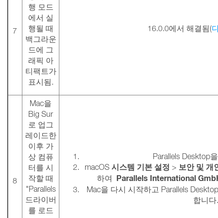
행 모드
에서 실
행될 때
16.0.0에서 해결됨(
7
백그라운
드에 그
래픽 아
티팩트가
표시됨.
Mac을
Big Sur
로 업그
레이드한
이후 가
Parallels Deskt
상 컴퓨
시스템 기본 설정
보안 및 개
macOS
>
터를 시
Parallels International Gmb
작할 때
하여
8
"Parallels
Mac을 다시 시작하고 Parallels De
드라이버
합니다
를 로드