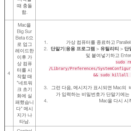
때 충돌
함.
Mac을
Big Sur
Beta 6으
가상 컴퓨터를 종료하고 Parallel
로 업그
단말기
응용 프로그램
유틸리티
단
(
>
>
레이드한
및 붙여넣기하고 Ente
이후 가
sudo r
상 컴퓨
/Library/Preferences/SystemConfigur
터를 시
4
&& sudo killall 
작할 때
"네트워
그런 다음, 메시지가 표시되면 Mac
크 초기
가 입력하는 비밀번호가 단말기에는 
화에 실
Mac을 다시 시
패했습니
다" 메시
지가 나
타남.