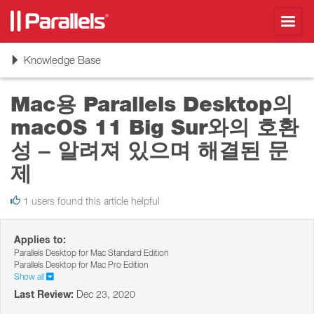
Toggl
navig
Toggle
Knowledge Base
navigation
Mac용 Parallels Desktop의
macOS 11 Big Sur와의 호환
성 – 알려져 있으며 해결된 문
제
1 users found this article helpful
Applies to:
Parallels Desktop for Mac Standard Edition
Parallels Desktop for Mac Pro Edition
Show all
Last Review:
Dec 23, 2020