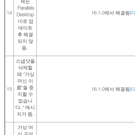
제는
Parallels
14
16.1.0에서 해결됨(
Desktop
16로 업
데이트
후 해결
되지 않
음.
스냅샷을
삭제할
때 “가상
머신 이
름”을 중
15
16.1.0에서 해결됨(
지할 수
없습니
다. “ 메시
지가 뜸.
가상 머
신 구성