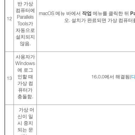
반 가상
컴퓨터에
작업
Pa
macOS 메뉴 바에서
메뉴를 클릭한 뒤
Parallels
12
오. 설치가 완료되면 가상 컴퓨
Tools가
자동으로
설치되지
않음.
사용자가
Windows
에 로그
인할 때
16.0.0에서 해결됨(
13
가상 컴
퓨터가
충돌함.
가상 머
신이 일
시 중지
되는 문