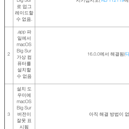
Big Sur
시키십시오(
KB 112119
에
로 업그
레이드할
수 없음.
.app 파
일에서
macOS
Big Sur
2
16.0.0에서 해결됨(
가상 컴
퓨터를
설치할
수 없음
설치 도
우미에
macOS
Big Sur
3
버전이
아직 해결 방법이 
잘못 표
시됨