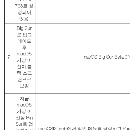
768로 설
정되어
있음.
Big Sur
로 업그
레이드
후
macOS
7
macOS Big Sur Bet
가상 머
신이 블
랙 스크
린으로
보임
지금
macOS
가상 머
신을 Big
Sur로 업
macOS메뉴바에서 작업 메뉴를 클릭하고 Parall