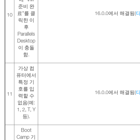
준비 완
료"를 클
16.0.0에서 해결됨(
10
릭한 이
후
Parallels
Desktop
이 충돌
함.
가상 컴
퓨터에서
특정 기
호를 입
16.0.0에서 해결됨(
11
력할 수
없음(예:
1, 2, T, Y
등).
Boot
Camp 기