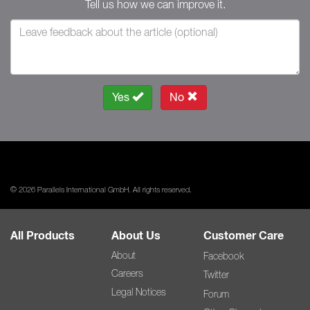
Tell us how we can improve it.
Yes
No
© 2026 Parallels International GmbH. All rights reserved.
All Products
About Us
Customer Care
About
Facebook
Careers
Twitter
Legal Notices
Forum