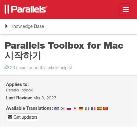
Toggl
navig
Toggle
Knowledge Base
navigation
Parallels Toolbox for Mac
시작하기
20 users found this article helpful
Applies to:
Parallels Toolbox
Last Review:
Mar 3, 2023
Available Translations:
Get updates