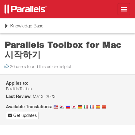
Toggl
navig
Toggle
Knowledge Base
navigation
Parallels Toolbox for Mac
시작하기
20 users found this article helpful
Applies to:
Parallels Toolbox
Last Review:
Mar 3, 2023
Available Translations:
Get updates