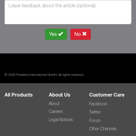
Yes
No
© 2026 Parallels International GmbH. All rights reserved.
All Products
About Us
Customer Care
About
Facebook
Careers
Twitter
Legal Notices
Forum
Other Channels