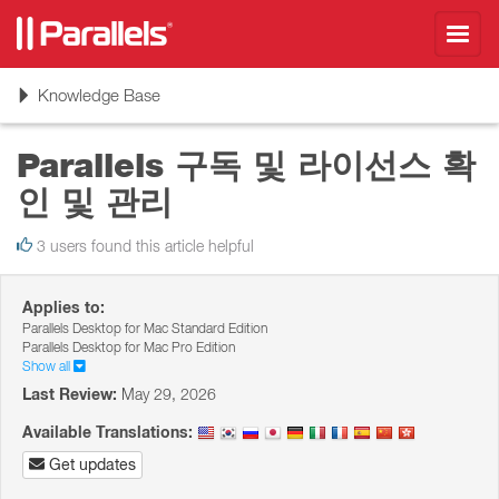
Toggl
navig
Toggle
Knowledge Base
navigation
Parallels 구독 및 라이선스 확
인 및 관리
3 users found this article helpful
Applies to:
Parallels Desktop for Mac Standard Edition
Parallels Desktop for Mac Pro Edition
Show all
Last Review:
May 29, 2026
Available Translations:
Get updates