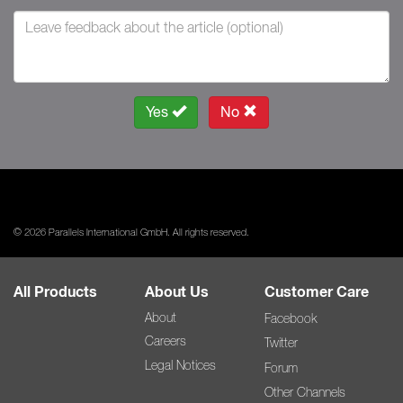
Yes
No
© 2026 Parallels International GmbH. All rights reserved.
All Products
About Us
Customer Care
About
Facebook
Careers
Twitter
Legal Notices
Forum
Other Channels