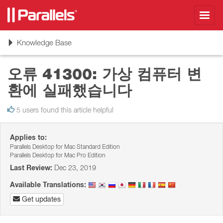
Toggl
navig
Toggle
Knowledge Base
navigation
오류 41300: 가상 컴퓨터 변
환에 실패했습니다
5 users found this article helpful
Applies to:
Parallels Desktop for Mac Standard Edition
Parallels Desktop for Mac Pro Edition
Last Review:
Dec 23, 2019
Available Translations:
Get updates