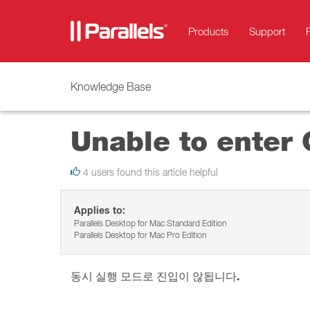
Products
Support
Knowledge Base
Unable to enter
4 users found this article helpful
Applies to:
Parallels Desktop for Mac Standard Edition
Parallels Desktop for Mac Pro Edition
.
동시 실행 모드로 진입이 않됩니다