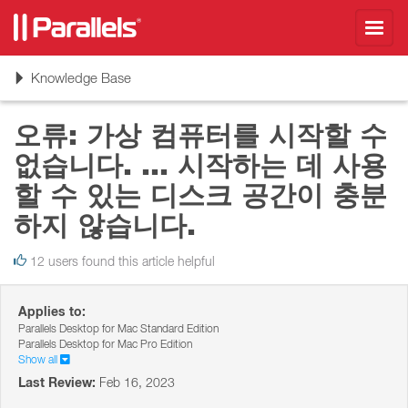
Toggl
navig
Toggle
Knowledge Base
navigation
오류: 가상 컴퓨터를 시작할 수
없습니다. ... 시작하는 데 사용
할 수 있는 디스크 공간이 충분
하지 않습니다.
12 users found this article helpful
Applies to:
Parallels Desktop for Mac Standard Edition
Parallels Desktop for Mac Pro Edition
Show all
Last Review:
Feb 16, 2023