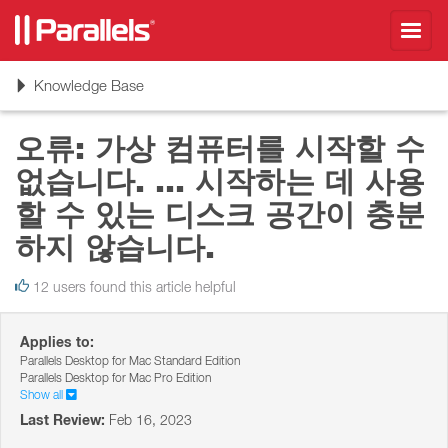
Toggl
navig
Toggle
Knowledge Base
navigation
오류: 가상 컴퓨터를 시작할 수
없습니다. ... 시작하는 데 사용
할 수 있는 디스크 공간이 충분
하지 않습니다.
12 users found this article helpful
Applies to:
Parallels Desktop for Mac Standard Edition
Parallels Desktop for Mac Pro Edition
Show all
Last Review:
Feb 16, 2023