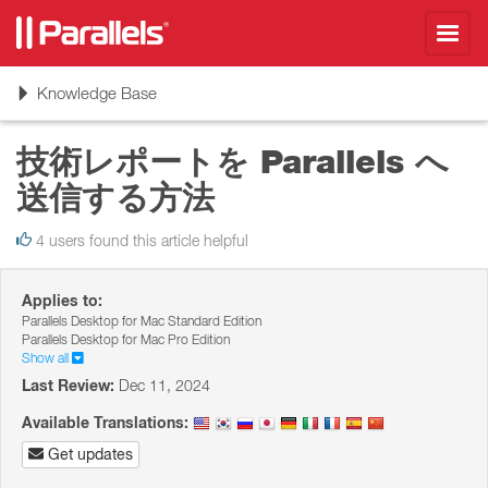
Toggl
navig
Toggle
Knowledge Base
navigation
技術レポートを Parallels へ
送信する方法
4 users found this article helpful
Applies to:
Parallels Desktop for Mac Standard Edition
Parallels Desktop for Mac Pro Edition
Show all
Last Review:
Dec 11, 2024
Available Translations:
Get updates