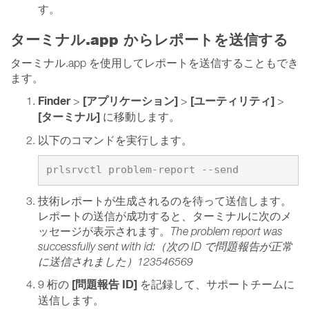
す。
ターミナル.app からレポートを送信する
ターミナル.app を使用してレポートを送信することもでき
ます。
Finder
[アプリケーション]
[ユーティリティ]
>
>
>
[ターミナル]
に移動します。
以下のコマンドを実行します。
prlsrvctl problem-report --send
技術レポートが生成されるのを待って送信します。
レポートの送信が成功すると、ターミナルに次のメ
ッセージが表示されます。
The problem report was
successfully sent with id:（次の ID で問題報告が正常
に送信されました）123546569
[問題報告 ID]
9 桁の
を記録して、サポートチームに
送信します。