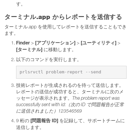
す。
ターミナル.app からレポートを送信する
ターミナル.app を使用してレポートを送信することもでき
ます。
Finder
[アプリケーション]
[ユーティリティ]
>
>
>
[ターミナル]
に移動します。
以下のコマンドを実行します。
prlsrvctl problem-report --send
技術レポートが生成されるのを待って送信します。
レポートの送信が成功すると、ターミナルに次のメ
ッセージが表示されます。
The problem report was
successfully sent with id:（次の ID で問題報告が正常
に送信されました）123546569
[問題報告 ID]
9 桁の
を記録して、サポートチームに
送信します。