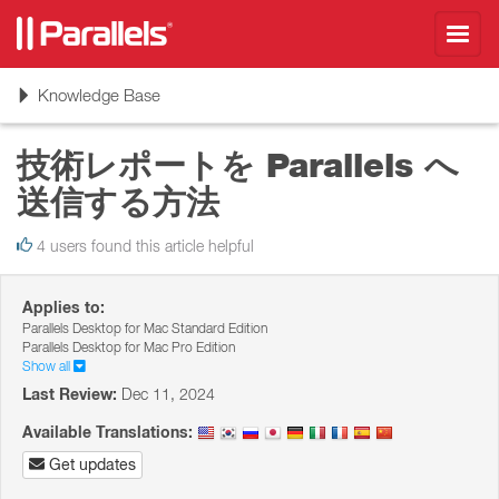
Toggl
navig
Toggle
Knowledge Base
navigation
技術レポートを Parallels へ
送信する方法
4 users found this article helpful
Applies to:
Parallels Desktop for Mac Standard Edition
Parallels Desktop for Mac Pro Edition
Show all
Last Review:
Dec 11, 2024
Available Translations:
Get updates