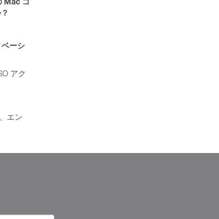
 Mac コ
か？
ティベーシ
SO アク
、エン