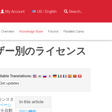
My Account
US / English
Overview
Knowledge Base
Forums
Parallels Cares
s のユーザー別のライセンス
ilable Translations:
Get updates
イセンスタ
In this article
ベーシ
管理を自動
SSO 機能