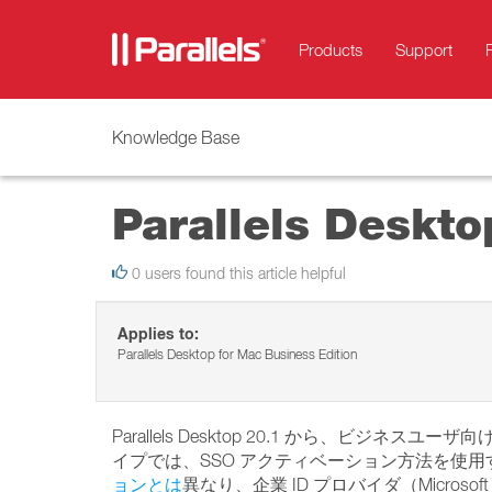
Products
Support
Knowledge Base
Parallels Des
0 users found this article helpful
Applies to:
Parallels Desktop for Mac Business Edition
Parallels Desktop 20.1 から、ビ
イプでは、SSO アクティベーション方法を使用
ョンとは
異なり、企業 ID プロバイダ（Microsoft 