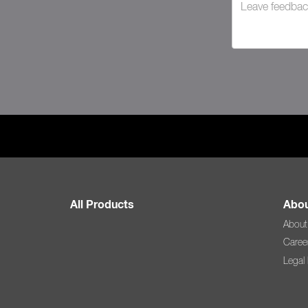
All Products
Abou
About
Caree
Legal