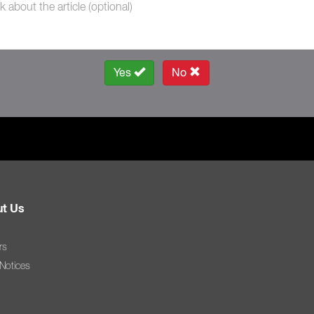
Yes
No
t Us
rs
 Notices