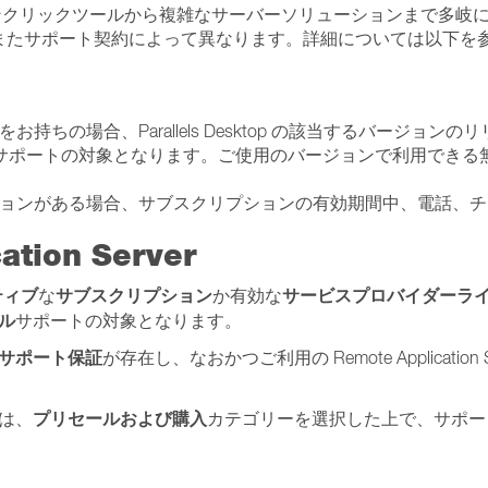
プルなワンクリックツールから複雑なサーバーソリューションまで多
またサポート契約によって異なります。詳細については以下を
の永久ライセンスをお持ちの場合、Parallels Desktop の該当するバ
ールサポートの対象となります。ご使用のバージョンで利用でき
ac のサブスクリプションがある場合、サブスクリプションの有効期間中
ation Server
ティブ
サブスクリプション
サービスプロバイダーラ
な
か有効な
ル
サポートの対象となります。
サポート保証
が存在し、なおかつご利用の Remote Application
プリセールおよび購入
は、
カテゴリーを選択した上で、サポー