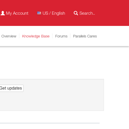
My Account
US / English
Overview
Knowledge Base
Forums
Parallels Cares
Get updates