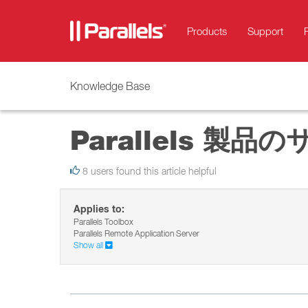
Products
Support
Knowledge Base
Parallels 製
8 users found this article helpful
Applies to:
Parallels Toolbox
Parallels Remote Application Server
Show all