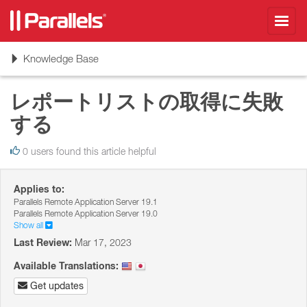
Toggl
navig
Toggle
Knowledge Base
navigation
レポートリストの取得に失敗
する
0 users found this article helpful
Applies to:
Parallels Remote Application Server 19.1
Parallels Remote Application Server 19.0
Show all
Last Review:
Mar 17, 2023
Available Translations:
Get updates